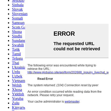
Sesotho
Sinhala
Slovak
Slovenian
Somali
Samoan
Scots Gaelic
Shona
Sindhi
Sundanese
Swahili
Tajik
Tamil
Telugu
Thai
Ukrainian
Urdu
Uzbek
Vietnamese
Welsh
Xhosa
Yiddish
Yoruba
Zulu
Kinyarwanda